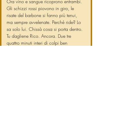
Ora vino e sangue ricoprono entrambi. 
Gli schizzi rossi piovono in giro, le 
risate del barbone si fanno più tenui, 
ma sempre avvelenate. Perché ride? Lo 
sa solo lui. Chissà cosa si porta dentro.
Tu dagliene Rico. Ancora. Due tre 
quattro minuti interi di colpi ben 
assestati. Quel cranio non ha più una 
forma. Quell'uomo non ride più. 
Quell'uomo è morto.
Cos'hai fatto Rico?
Ora rallenta, si ferma, è esausto.
Rico sviene, e come una coperta calda 
si posa addosso al corpo del barbone.
Due ore più tardi riapre gli occhi, 
qualcuno lo sta ammanettando. Sotto la 
sua pancia è ancora tiepido il corpo 
dell'uomo.