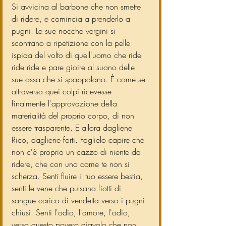
Si avvicina al barbone che non smette 
di ridere, e comincia a prenderlo a 
pugni. Le sue nocche vergini si 
scontrano a ripetizione con la pelle 
ispida del volto di quell'uomo che ride 
ride ride e pare gioire al suono delle 
sue ossa che si spappolano. È come se 
attraverso quei colpi ricevesse 
finalmente l'approvazione della 
materialità del proprio corpo, di non 
essere trasparente. E allora dagliene 
Rico, dagliene forti. Faglielo capire che 
non c'è proprio un cazzo di niente da 
ridere, che con uno come te non si 
scherza. Senti fluire il tuo essere bestia, 
senti le vene che pulsano fiotti di 
sangue carico di vendetta verso i pugni 
chiusi. Senti l'odio, l'amore, l'odio, 
verso questo povero diavolo che non 