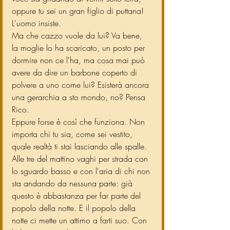
oppure tu sei un gran figlio di puttana!
L'uomo insiste.
Ma che cazzo vuole da lui? Va bene, 
la moglie lo ha scaricato, un posto per 
dormire non ce l'ha, ma cosa mai può 
avere da dire un barbone coperto di 
polvere a uno come lui? Esisterà ancora 
una gerarchia a sto mondo, no? Pensa 
Rico.
Eppure forse è così che funziona. Non 
importa chi tu sia, come sei vestito, 
quale realtà ti stai lasciando alle spalle. 
Alle tre del mattino vaghi per strada con 
lo sguardo basso e con l'aria di chi non 
sta andando da nessuna parte: già 
questo è abbastanza per far parte del 
popolo della notte. E il popolo della 
notte ci mette un attimo a farti suo. Con 