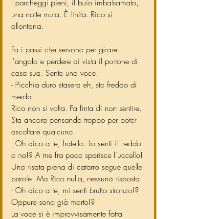
I parcheggi pieni, il buio imbalsamato, 
una notte muta. È finita. Rico si 
allontana.
Fa i passi che servono per girare 
l'angolo e perdere di vista il portone di 
casa sua. Sente una voce.
- Picchia duro stasera eh, sto freddo di 
merda.
Rico non si volta. Fa finta di non sentire. 
Sta ancora pensando troppo per poter 
ascoltare qualcuno.
- Oh dico a te, fratello. Lo senti il freddo 
o no!? A me fra poco sparisce l'uccello!
Una risata piena di catarro segue quelle 
parole. Ma Rico nulla, nessuna risposta.
- Oh dico a te, mi senti brutto stronzo!? 
Oppure sono già morto!?
La voce si è improvvisamente fatta 