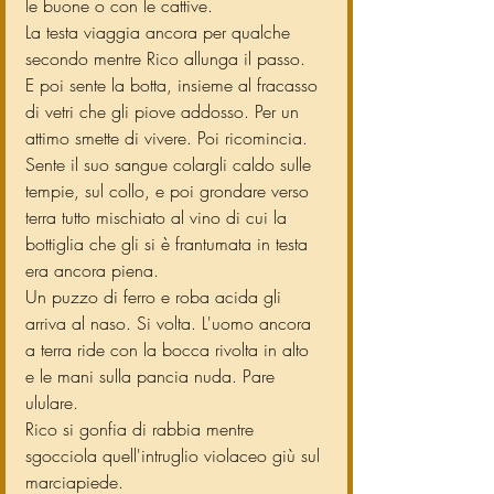
le buone o con le cattive.
La testa viaggia ancora per qualche 
secondo mentre Rico allunga il passo.
E poi sente la botta, insieme al fracasso 
di vetri che gli piove addosso. Per un 
attimo smette di vivere. Poi ricomincia. 
Sente il suo sangue colargli caldo sulle 
tempie, sul collo, e poi grondare verso 
terra tutto mischiato al vino di cui la 
bottiglia che gli si è frantumata in testa 
era ancora piena.
Un puzzo di ferro e roba acida gli 
arriva al naso. Si volta. L'uomo ancora 
a terra ride con la bocca rivolta in alto 
e le mani sulla pancia nuda. Pare 
ululare.
Rico si gonfia di rabbia mentre 
sgocciola quell'intruglio violaceo giù sul 
marciapiede.