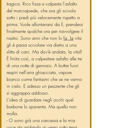
tragica. Rico fissa e calpesta l'asfalto 
del marciapiede, che ora gli scivola 
sotto i piedi più velocemente rispetto a 
prima. Vuole allontanarsi da lì, prendersi 
finalmente qualche ora per riavvolgere il 
nastro. Sono anni che non lo 
fa, la
 vita 
gli è parsa scivolare via dietro a una 
slitta di cani. Ma dov’è andata, la vita?
È finita così, a calpestare asfalto alle tre 
di una notte di gennaio. A buttar fuori 
respiri nell'aria ghiacciata, vapore 
bianco come fantasmi che se ne vanno 
in cielo. E adesso un pezzente che gli 
si aggrappa addosso.
L'idea di guardare negli occhi quel 
barbone lo spaventa. Ma quello non 
molla.
- O sono già una carcassa e la mia 
voce sta gridando ai vermi sotto terra, 